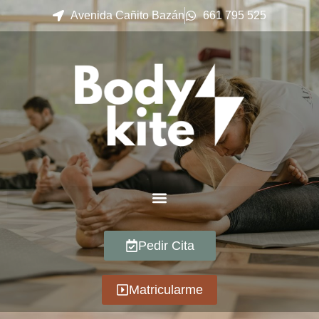
Avenida Cañito Bazán
661 795 525
Pedir Cita
Matricularme